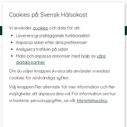
Cookies på Svensk Hälsokost
Vi använder
cookies
och data för att:
Fri frakt
Snabb leverans
Kundklubb
Leverera grundläggande funktionalitet
Hem
>
Livsstil & Träning
Anpassa sidan efter dina preferenser
Analysera trafiken på sidan
Mäta och anpassa annonser med hjälp av
våra
digitala partner
Om du väljer knappen Avvisa alla använder vi endast
cookies för nödvändiga syften.
Välj knappen Fler alternativ för mer information och fler
möjligheter att anpassa dina val. För information om hur
vi hanterar personuppgifter, se vår
Integritetspolicy
.