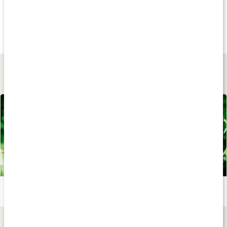
Andra har köpt
Andra har köpt
Andra har köp
99 kr
79 kr
199 kr
Crew Socks 3 Pack
Bambustrumpor Dam
Wide+Active Low C
Multipack 1
Svart
Vit
Lär dig mer
Allt du vill veta om bambu
Läs artikel