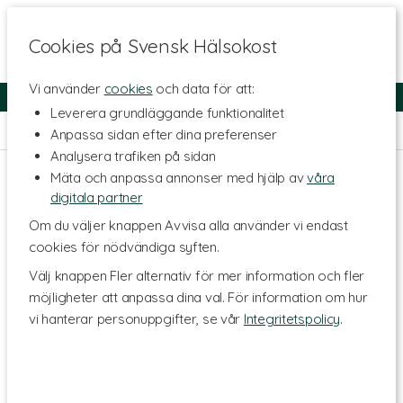
Cookies på Svensk Hälsokost
Vi använder
cookies
och data för att:
Fri frakt
Snabb leverans
Kundklubb
Leverera grundläggande funktionalitet
Hem
>
Livsstil & Träning
Anpassa sidan efter dina preferenser
Analysera trafiken på sidan
Mäta och anpassa annonser med hjälp av
våra
digitala partner
Om du väljer knappen Avvisa alla använder vi endast
cookies för nödvändiga syften.
Välj knappen Fler alternativ för mer information och fler
möjligheter att anpassa dina val. För information om hur
vi hanterar personuppgifter, se vår
Integritetspolicy
.