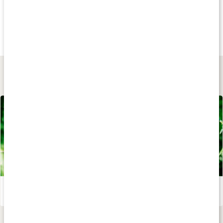
Andra har köpt
Andra har köpt
Andra har köp
99 kr
79 kr
199 kr
Crew Socks 3 Pack
Bambustrumpor Dam
Wide+Active Low C
Multipack 1
Svart
Vit
Lär dig mer
Allt du vill veta om bambu
Läs artikel