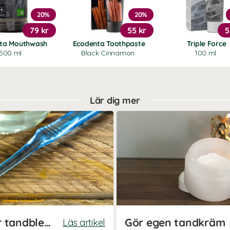
20%
20%
79 kr
55 kr
5
ta Mouthwash
Ecodenta Toothpaste
Triple Force
500 ml
Black Cinnamon
100 ml
Lär dig mer
Gör egen guldtandkräm för tandblekning
Gör egen tandkräm
Läs artikel