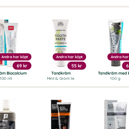
Andra har köpt
Andra har köpt
Andra har
69 kr
55 kr
6
äm Biocalcium
Tandkräm
Tandkräm med 
100 ml
Mint & Grönt te
100 g