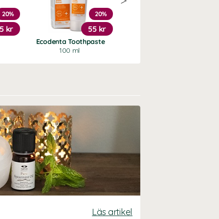
20%
20%
20%
5 kr
55 kr
47 kr
Ecodenta Toothpaste
Toothpaste Kids
100 ml
75 ml
Läs artikel