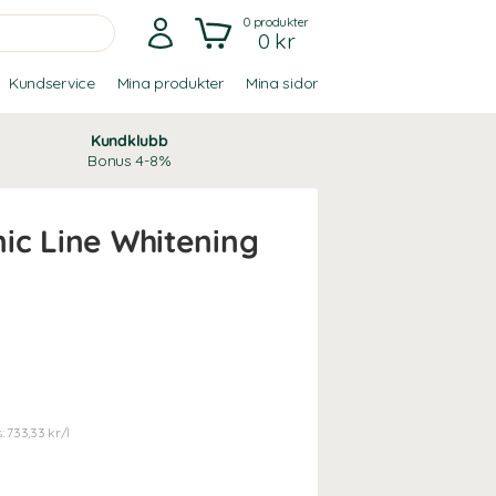
0
produkter
0 kr
Kundservice
Mina produkter
Mina sidor
Kundklubb
Bonus 4-8%
ic Line Whitening
: 733,33 kr/l