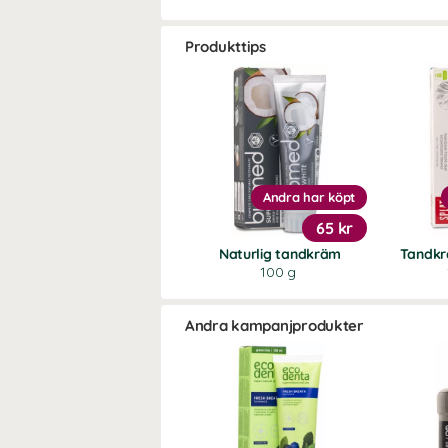
Produkttips
Andra har köpt
65 kr
Naturlig tandkräm
Tandkr
100 g
Andra kampanjprodukter