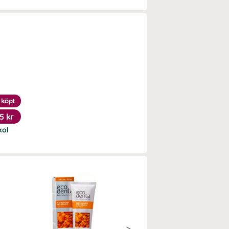
 köpt
5 kr
kol