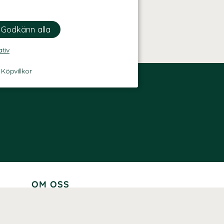
ativ
-
Köpvillkor
OM OSS
Lär känna oss
Vår historia
Våra varumärken