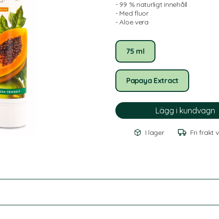
- 99 % naturligt innehåll
- Med fluor
- Aloe vera
75 ml
Papaya Extract
I lager
Fri frakt 