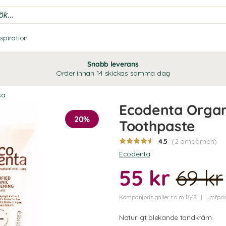
nspiration
Snabb leverans
Order innan 14 skickas samma dag
sa
Ecodenta Organ
20%
Toothpaste
4.5
(2 omdömen)
Ecodenta
55 kr
69 kr
Kampanjpris gäller t o m 16/8
Jmfpris
Naturligt blekande tandkräm.