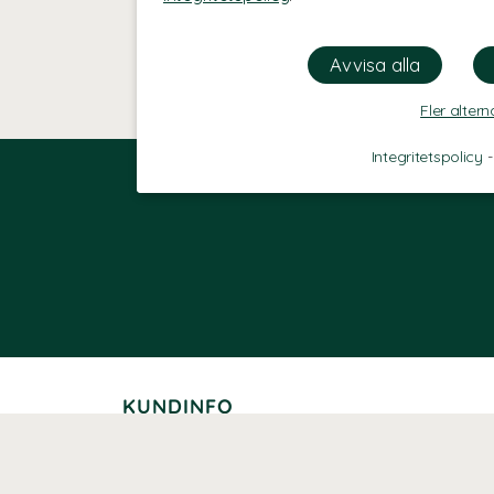
Fler altern
Integritetspolicy
KUNDINFO
Leverans
Betalning
Returer