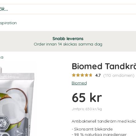
nspiration
Snabb leverans
Order innan 14 skickas samma dag
sa
Biomed Tandkr
4.7
(110 omdömen)
Biomed
65 kr
Jmfpris: 650 kr/kg
Antibakteriell tandkräm med koko
- Skonsamt blekande
- 98 % naturliga ingredienser