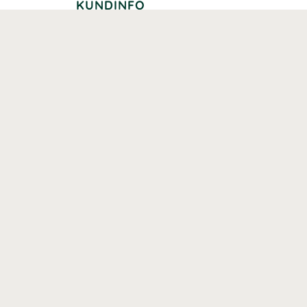
KUNDINFO
Leverans
Betalning
Returer
Köpvillkor
Kundklubb
Studentrabatt
Seniorrabatt
Kontaktuppgifter Läkemedelsverket