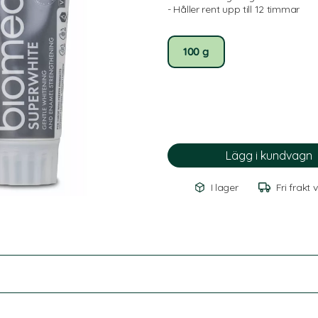
- Håller rent upp till 12 timmar
100 g
I lager
Fri frakt 