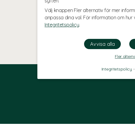
syften.
Välj knappen Fler alternativ för mer inform
anpassa dina val. För information om hur v
Integritetspolicy
.
Fler altern
Integritetspolicy