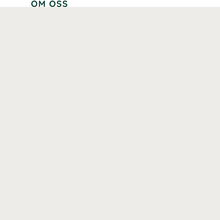
OM OSS
Lär känna oss
Vår historia
Våra varumärken
Hållbarhet
Tillgänglighet
Prenumerera
Våra märkningar och certifieringar
Våra hälsoinspiratörer
Karriär
Samarbeten