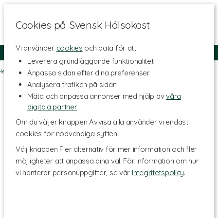
Cookies på Svensk Hälsokost
Vi använder
cookies
och data för att:
Fri frakt
Snabb leverans
Kundklubb
Leverera grundläggande funktionalitet
Hem
>
Livsstil & Träning
>
Träningskläder
>
T-shirts & Linnen
Anpassa sidan efter dina preferenser
Analysera trafiken på sidan
Mäta och anpassa annonser med hjälp av
våra
digitala partner
Om du väljer knappen Avvisa alla använder vi endast
cookies för nödvändiga syften.
Välj knappen Fler alternativ för mer information och fler
möjligheter att anpassa dina val. För information om hur
vi hanterar personuppgifter, se vår
Integritetspolicy
.