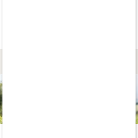
Andra har köpt
Andra har köpt
Andra har köp
149 kr
89 kr
499 kr
Womens Logo Tee
Strumpor 3-pack
Flare Tights
Lär dig mer
Calisthenics för nybörjare - bli stark med kroppsviktsträning
Läs artikel