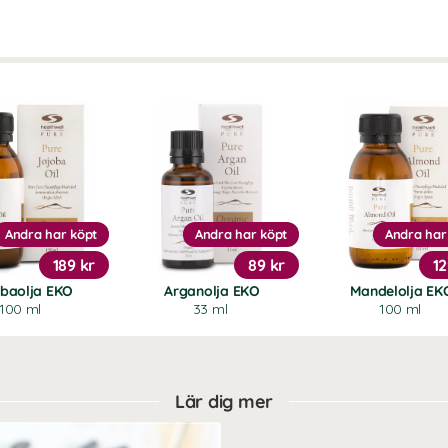
Andra har köpt
Andra har köpt
Andra har
189 kr
89 kr
12
obaolja EKO
Arganolja EKO
Mandelolja EK
100 ml
33 ml
100 ml
Lär dig mer