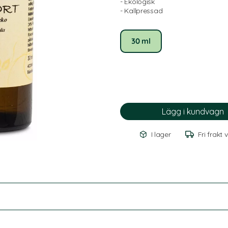
- Ekologisk
- Kallpressad
30 ml
I lager
Fri frakt 