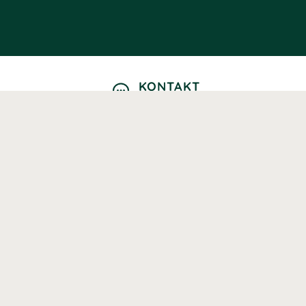
KONTAKT
Kontaktformulär
TELEFON
0220601040
Vardagar: 09:00-12:00
E-POST
info@svenskhalsokost.se
MINA SIDOR
Logga in