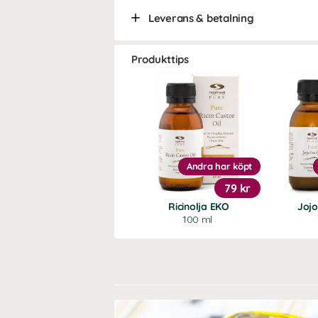
Leverans & betalning
Produkttips
Andra har köpt
79 kr
Ricinolja EKO
Joj
100 ml