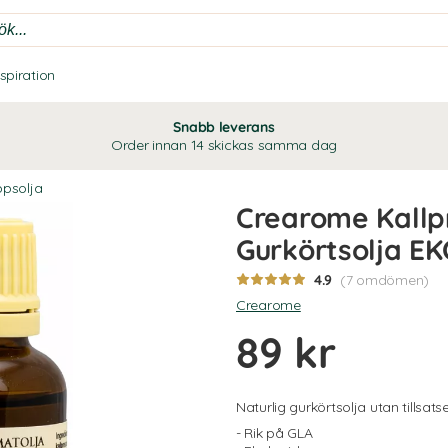
nspiration
Snabb leverans
Order innan 14 skickas samma dag
ppsolja
Crearome Kallp
Gurkörtsolja E
4.9
(7 omdömen)
Crearome
89 kr
Naturlig gurkörtsolja utan tillsatse
- Rik på GLA