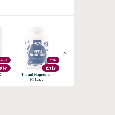
 köpt
20%
Köp 3 - spara 9%
9 kr
151 kr
179 kr
O
Trippel Magnesium
Svartkumminolja
90 kaps
100 ml