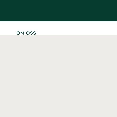
OM OSS
Lär känna oss
Vår historia
Våra varumärken
Hållbarhet
Tillgänglighet
Prenumerera
Våra märkningar och certifieringar
Våra hälsoinspiratörer
Karriär
Samarbeten