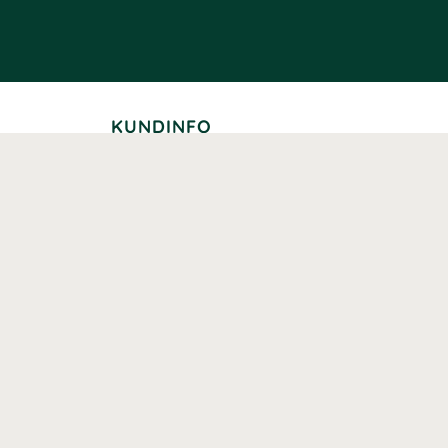
KUNDINFO
Leverans
Betalning
Returer
Köpvillkor
Kundklubb
Studentrabatt
Seniorrabatt
Kontaktuppgifter Läkemedelsverket