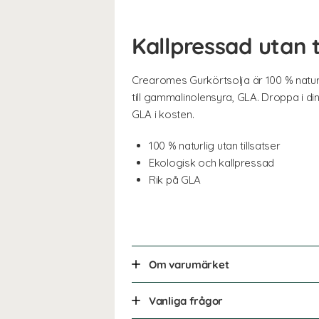
Kallpressad utan t
Crearomes Gurkörtsolja är 100 % naturlig
till gammalinolensyra, GLA. Droppa i din
GLA i kosten.
100 % naturlig utan tillsatser
Ekologisk och kallpressad
Rik på GLA
Om varumärket
Vanliga frågor