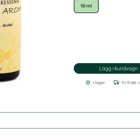
10 ml
I lager
Fri frakt 