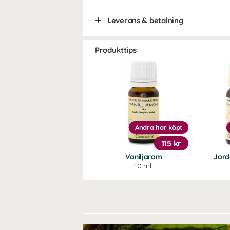
Leverans & betalning
Produkttips
Andra har köpt
115 kr
Vaniljarom
Jor
10 ml