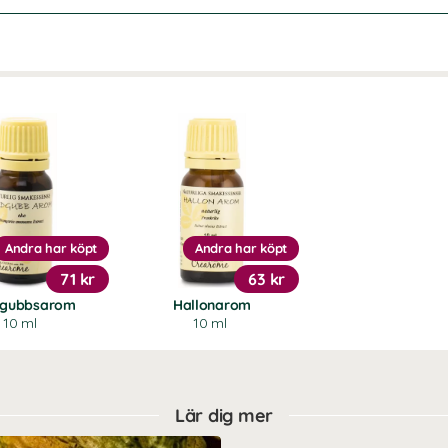
Andra har köpt
Andra har köpt
71 kr
63 kr
dgubbsarom
Hallonarom
10 ml
10 ml
Lär dig mer