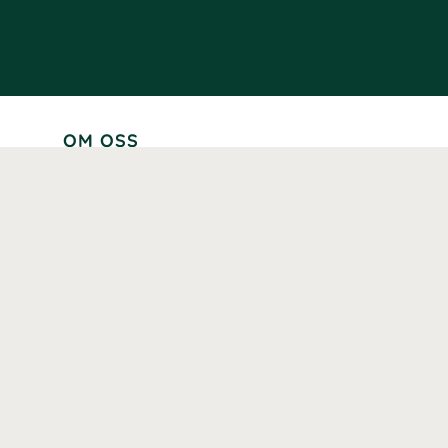
OM OSS
Lär känna oss
Vår historia
Våra varumärken
Hållbarhet
Tillgänglighet
Prenumerera
Våra märkningar och certifieringar
Våra hälsoinspiratörer
Karriär
Samarbeten