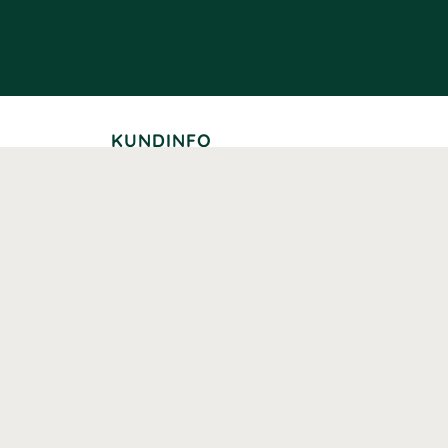
KUNDINFO
Leverans
Betalning
Returer
Köpvillkor
Kundklubb
Studentrabatt
Seniorrabatt
Kontaktuppgifter Läkemedelsverket