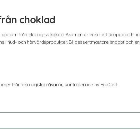
från choklad
g arom från ekologisk kakao. Aromen är enkel att droppa och an
 i hud- och hårvårdsprodukter. Bli dessertmästare snabbt och enk
romer från ekologiska råvaror, kontrollerade av EcoCert.