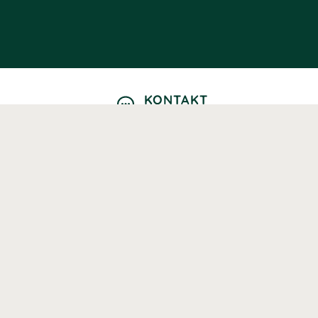
KONTAKT
Kontaktformulär
TELEFON
0220601040
Vardagar: 09:00-12:00
E-POST
info@svenskhalsokost.se
MINA SIDOR
Logga in