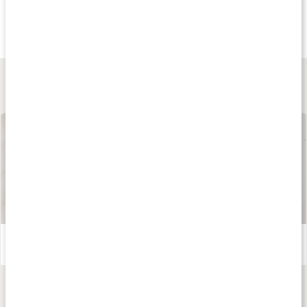
189 kr
135 kr
200 kr
Spirulina EKO
Spirulina EKO
Spirulina Tablette
200 kaps
200 g
250 tabl
Lär dig mer
Våra kapslar och tabletter
Läs artikel