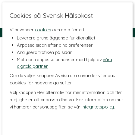
Cookies på Svensk Hälsokost
Vi använder
cookies
och data för att:
Fri frakt
Snabb leverans
Kundklubb
Leverera grundläggande funktionalitet
Hem
>
Kosttillskott - Ämnen
>
Algtillskott
>
Spirulina
Anpassa sidan efter dina preferenser
Analysera trafiken på sidan
Mäta och anpassa annonser med hjälp av
våra
digitala partner
Om du väljer knappen Avvisa alla använder vi endast
cookies för nödvändiga syften.
Välj knappen Fler alternativ för mer information och fler
möjligheter att anpassa dina val. För information om hur
vi hanterar personuppgifter, se vår
Integritetspolicy
.