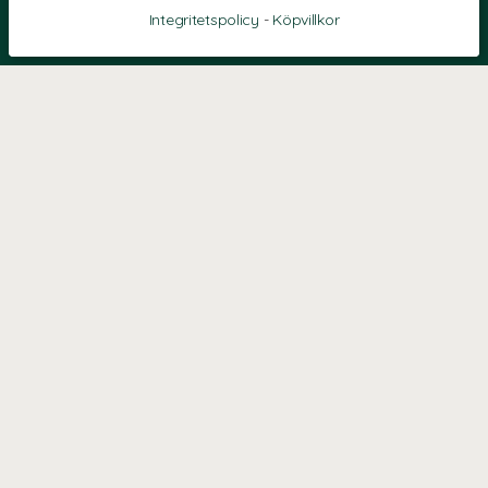
Integritetspolicy
-
Köpvillkor
KONTAKT
Kontaktformulär
TELEFON
0220601040