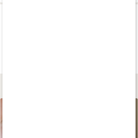
Produkttips
Köp 3 - spara 12%
Andra har köpt
Andra har köp
289 kr
145 kr
155 kr
Wonderful Hair
Conditioner Vit B5
Hjärtligt Balsam
90 kaps
Lemongrass
250 ml
Lär dig mer