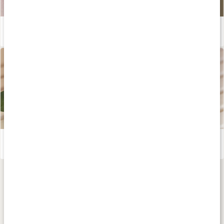
Hemmagjord hårinpackning med ricinolja
Läs artikel
Gör din egen hårbottenskrubb
Läs artikel