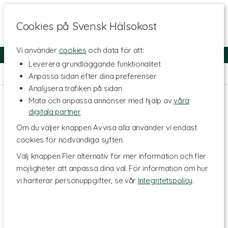
Cookies på Svensk Hälsokost
Vi använder
cookies
och data för att:
Fri frakt
Snabb leverans
Kundklubb
Leverera grundläggande funktionalitet
Hem
>
Skönhet
>
Hårvård
>
Balsam
Anpassa sidan efter dina preferenser
Analysera trafiken på sidan
Mäta och anpassa annonser med hjälp av
våra
digitala partner
Om du väljer knappen Avvisa alla använder vi endast
cookies för nödvändiga syften.
Välj knappen Fler alternativ för mer information och fler
möjligheter att anpassa dina val. För information om hur
vi hanterar personuppgifter, se vår
Integritetspolicy
.