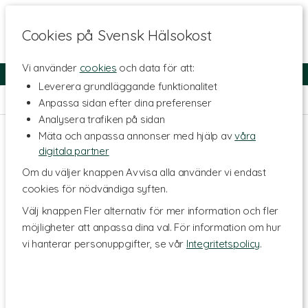
Cookies på Svensk Hälsokost
Vi använder
cookies
och data för att:
Fri frakt
Snabb leverans
Kundklubb
Leverera grundläggande funktionalitet
Hem
>
Hälsa
>
Led- & muskelbesvär
>
Muskelskydd
Anpassa sidan efter dina preferenser
Analysera trafiken på sidan
Mäta och anpassa annonser med hjälp av
våra
digitala partner
Om du väljer knappen Avvisa alla använder vi endast
cookies för nödvändiga syften.
Välj knappen Fler alternativ för mer information och fler
möjligheter att anpassa dina val. För information om hur
vi hanterar personuppgifter, se vår
Integritetspolicy
.