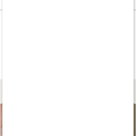
Produkttips
Köp 3 - spara 12%
Andra har köpt
Andra har köp
289 kr
135 kr
199 kr
Wonderful Hair
Shampoo Pro Vit B5
Ört Schampo
90 kaps
Lemongrass
250 ml
Lär dig mer