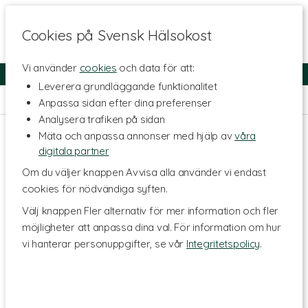
Cookies på Svensk Hälsokost
Vi använder
cookies
och data för att:
Fri frakt
Snabb leverans
Kundklubb
Leverera grundläggande funktionalitet
Hem
>
Skönhet
>
Hårvård
>
Schampo
Anpassa sidan efter dina preferenser
Analysera trafiken på sidan
Mäta och anpassa annonser med hjälp av
våra
digitala partner
Om du väljer knappen Avvisa alla använder vi endast
cookies för nödvändiga syften.
Välj knappen Fler alternativ för mer information och fler
möjligheter att anpassa dina val. För information om hur
vi hanterar personuppgifter, se vår
Integritetspolicy
.