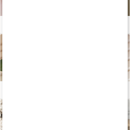
Hemmagjord hårinpackning med ricinolja
Läs artikel
Gör din egen hårbottenskrubb
Läs artikel