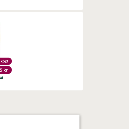
 köpt
5 kr
ai