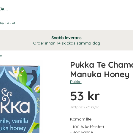
nspiration
Snabb leverans
Order innan 14 skickas samma dag
te
Pukka Te Chamo
Manuka Honey
Pukka
53 kr
Jmfpris: 2,65 kr/st
Kamomillte.
- 100 % koffeinfritt
- Rogivande