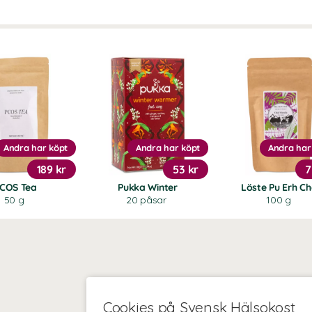
Andra har köpt
Andra har köpt
Andra har
189 kr
53 kr
7
COS Tea
Pukka Winter
Löste Pu Erh Ch
50 g
20 påsar
100 g
Cookies på Svensk Hälsokost