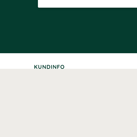
KUNDINFO
Leverans
Betalning
Returer
Köpvillkor
Kundklubb
Studentrabatt
Seniorrabatt
Kontaktuppgifter Läkemedelsverket