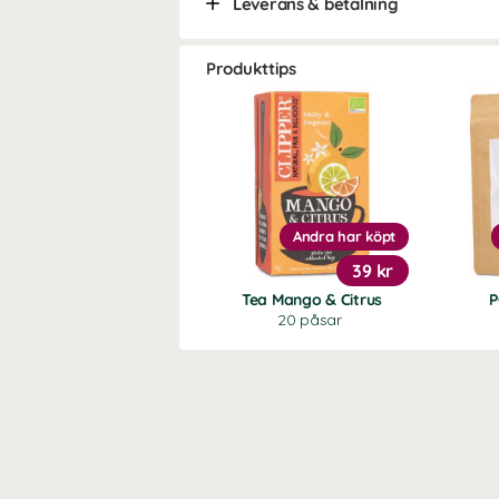
Leverans & betalning
Produkttips
Andra har köpt
39 kr
Tea Mango & Citrus
P
20 påsar