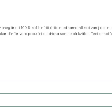
oney är ett 100 % koffeinfritt örtte med kamomill, söt vanilj och
r därför vara populärt att dricka som te på kvällen. Teet är koffei