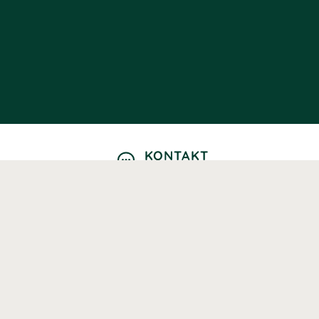
KONTAKT
Kontaktformulär
TELEFON
0220601040
Vardagar: 09:00-12:00
E-POST
info@svenskhalsokost.se
MINA SIDOR