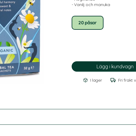
- Vanilj och manuka
20 påsar
I lager
Fri frakt 