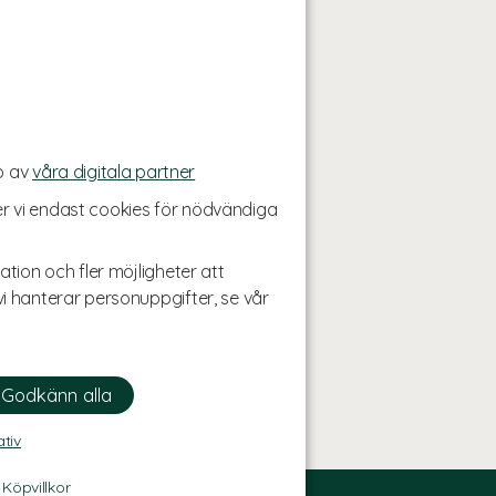
p av
våra digitala partner
r vi endast cookies för nödvändiga
ation och fler möjligheter att
i hanterar personuppgifter, se vår
ativ
-
Köpvillkor