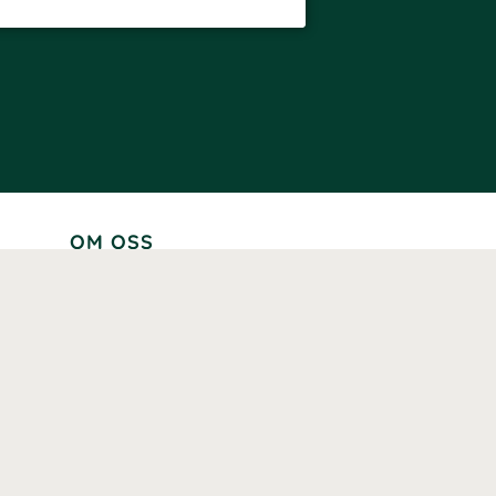
OM OSS
Lär känna oss
Vår historia
Våra varumärken
Hållbarhet
Tillgänglighet
Prenumerera
Våra märkningar och certifieringar
Våra hälsoinspiratörer
Karriär
Samarbeten