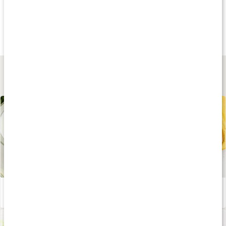
Andra har köpt
Köp 3 - spara 9%
Köp 3 - spara 18
124 kr
189 kr
239 kr
Algtabletter
Spirulina EKO
Chlorella EKO
250 tabl
200 kaps
200 kaps
Lär dig mer
Stor guide till D-vitamin
Läs artikel