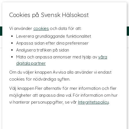
Cookies på Svensk Hälsokost
Vi använder
cookies
och data för att:
Fri frakt
Snabb leverans
Kundklubb
Leverera grundläggande funktionalitet
Hem
>
Skönhet
>
Tandvård & Munhälsa
Anpassa sidan efter dina preferenser
Analysera trafiken på sidan
Mäta och anpassa annonser med hjälp av
våra
digitala partner
Om du väljer knappen Avvisa alla använder vi endast
cookies för nödvändiga syften.
Välj knappen Fler alternativ för mer information och fler
möjligheter att anpassa dina val. För information om hur
vi hanterar personuppgifter, se vår
Integritetspolicy
.