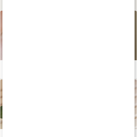
Lär dig mer
Hemmagjord hårinpackning med ricinolja
Läs artikel