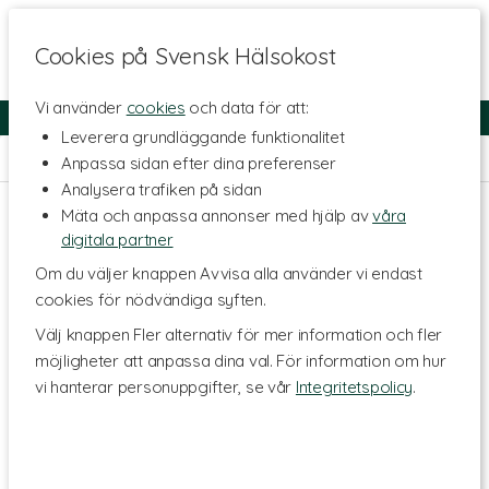
Cookies på Svensk Hälsokost
Vi använder
cookies
och data för att:
Fri frakt
Snabb leverans
Kundklubb
Leverera grundläggande funktionalitet
Hem
>
Skönhet
>
Hårvård
>
Schampo
Anpassa sidan efter dina preferenser
Analysera trafiken på sidan
Mäta och anpassa annonser med hjälp av
våra
digitala partner
Om du väljer knappen Avvisa alla använder vi endast
cookies för nödvändiga syften.
Välj knappen Fler alternativ för mer information och fler
möjligheter att anpassa dina val. För information om hur
vi hanterar personuppgifter, se vår
Integritetspolicy
.