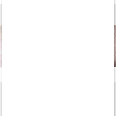
Lär dig mer
Mullbär
Läs artikel