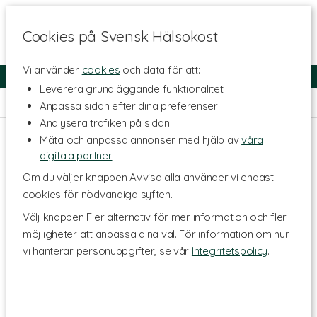
Cookies på Svensk Hälsokost
Vi använder
cookies
och data för att:
Fri frakt
Snabb leverans
Kundklubb
Leverera grundläggande funktionalitet
Hem
>
Diet
>
Blodsockerkontroll
Anpassa sidan efter dina preferenser
Analysera trafiken på sidan
Mäta och anpassa annonser med hjälp av
våra
digitala partner
Om du väljer knappen Avvisa alla använder vi endast
cookies för nödvändiga syften.
Välj knappen Fler alternativ för mer information och fler
möjligheter att anpassa dina val. För information om hur
vi hanterar personuppgifter, se vår
Integritetspolicy
.