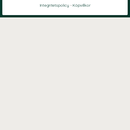
Integritetspolicy
-
Köpvillkor
KONTAKT
Kontaktformulär
TELEFON
0220601040