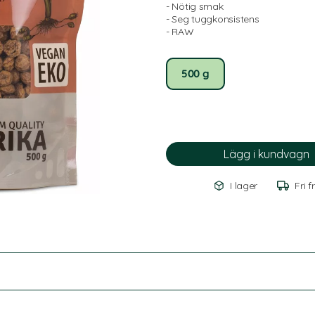
- Nötig smak
- Seg tuggkonsistens
- RAW
500 g
I lager
Fri f