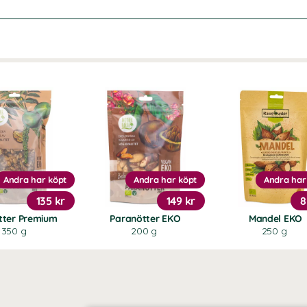
Andra har köpt
Andra har köpt
Andra har
135 kr
149 kr
8
tter Premium
Paranötter EKO
Mandel EKO
350 g
200 g
250 g