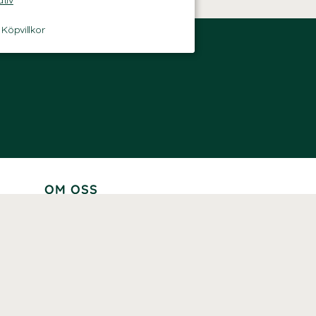
ativ
-
Köpvillkor
OM OSS
Lär känna oss
Vår historia
Våra varumärken
Hållbarhet
Tillgänglighet
Prenumerera
Våra märkningar och certifieringar
Våra hälsoinspiratörer