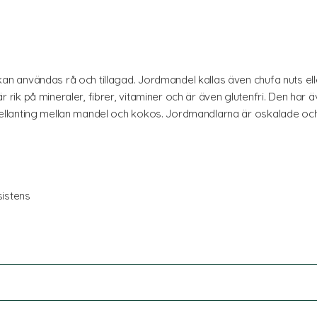
 användas rå och tillagad. Jordmandel kallas även chufa nuts ell
k på mineraler, fibrer, vitaminer och är även glutenfri. Den har ä
lanting mellan mandel och kokos. Jordmandlarna är oskalade och 
sistens