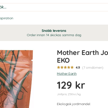
nspiration
Snabb leverans
Order innan 14 skickas samma dag
Mother Earth 
EKO
4.9
(7 omdömen)
Mother Earth
129 kr
Jmfpris: 258 kr/kg
Ekologisk jordmandel.