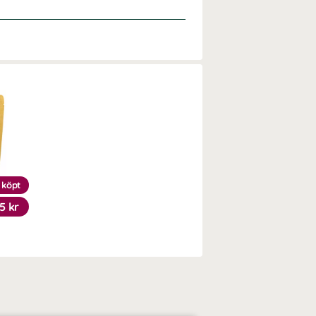
 köpt
5 kr