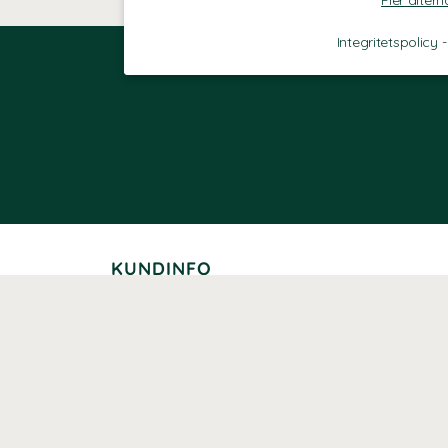
Fler altern
Integritetspolicy
KUNDINFO
Leverans
Betalning
Returer
Köpvillkor
Kundklubb
Studentrabatt
Seniorrabatt