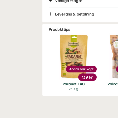
Vanliga frågor
Leverans & betalning
Produkttips
Andra har köpt
139 kr
Paranöt EKO
Valnö
250 g