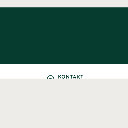
KONTAKT
Kontaktformulär
TELEFON
0220601040
Vardagar: 09:00-12:00
E-POST