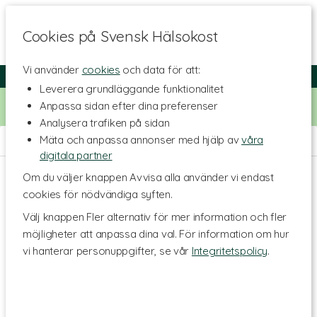
Cookies på Svensk Hälsokost
Vi använder
cookies
och data för att:
Fri frakt
Snabb leverans
Kundklubb
Leverera grundläggande funktionalitet
Bara idag! Handla för 500 kr i butiken och få 20% på alla
Anpassa sidan efter dina preferenser
Healthwell-vitaminer. Kod:
VITAMINER20
Analysera trafiken på sidan
Mäta och anpassa annonser med hjälp av
våra
Hem
>
Livsmedel
>
Torkade frukter & Bär
digitala partner
Om du väljer knappen Avvisa alla använder vi endast
cookies för nödvändiga syften.
Välj knappen Fler alternativ för mer information och fler
möjligheter att anpassa dina val. För information om hur
vi hanterar personuppgifter, se vår
Integritetspolicy
.