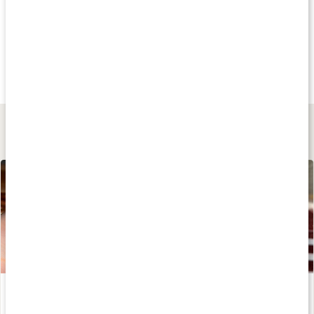
Andra har köpt
Andra har köpt
Köp 4 - spara 10
115 kr
115 kr
fr.
21 kr
Frystorkade Hallon
Frystorkade Hallon
True Dates
50 g
50 g
Cookie Dough
Lär dig mer
Annie Erfass (Kalorismarts) sura remmar
Läs artikel