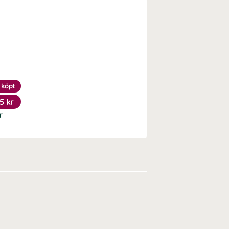
 köpt
5 kr
r