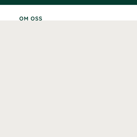
OM OSS
Lär känna oss
Vår historia
Våra varumärken
Hållbarhet
Tillgänglighet
Prenumerera
Våra märkningar och certifieringar
Våra hälsoinspiratörer
Karriär
Samarbeten