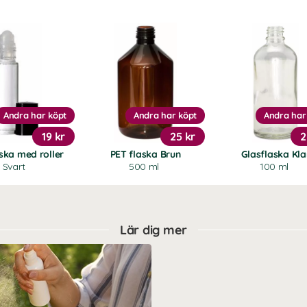
Andra har köpt
Andra har köpt
Andra har
19 kr
25 kr
2
ska med roller
PET flaska Brun
Glasflaska Kla
Svart
500 ml
100 ml
Lär dig mer