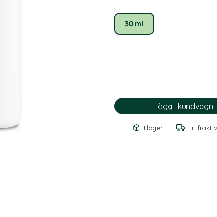
30 ml
I lager
Fri frakt 