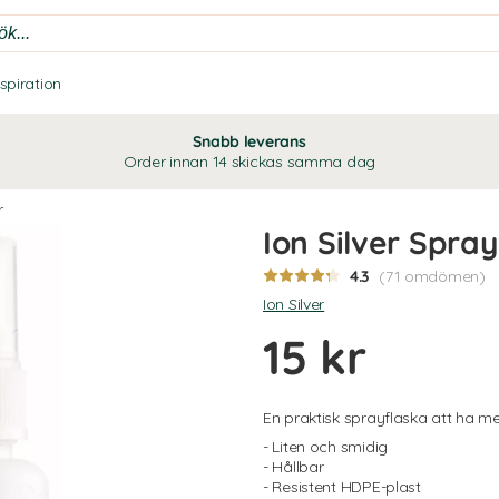
nspiration
Snabb leverans
Order innan 14 skickas samma dag
r
Ion Silver Spra
4.3
(71 omdömen)
Ion Silver
15 kr
En praktisk sprayflaska att ha me
- Liten och smidig
- Hållbar
- Resistent HDPE-plast