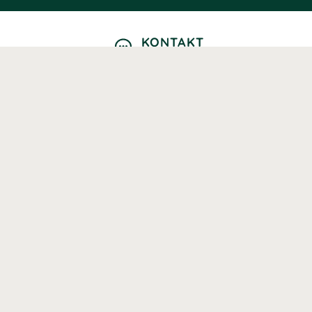
KONTAKT
Kontaktformulär
TELEFON
0220601040
Vardagar: 09:00-12:00
E-POST
info@svenskhalsokost.se
MINA SIDOR
Logga in