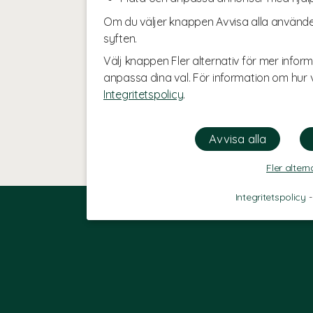
Om du väljer knappen Avvisa alla använde
syften.
Välj knappen Fler alternativ för mer inform
anpassa dina val. För information om hur v
Integritetspolicy
.
Fler altern
Integritetspolicy