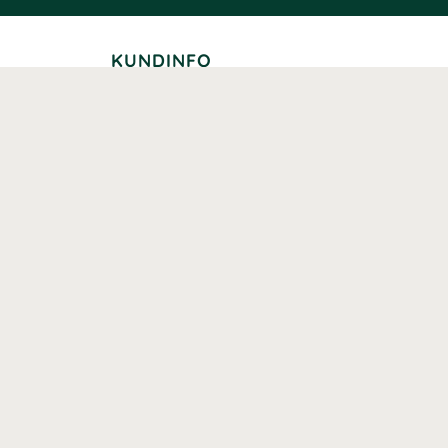
KUNDINFO
Leverans
Betalning
Returer
Köpvillkor
Kundklubb
Studentrabatt
Seniorrabatt
Kontaktuppgifter Läkemedelsverket