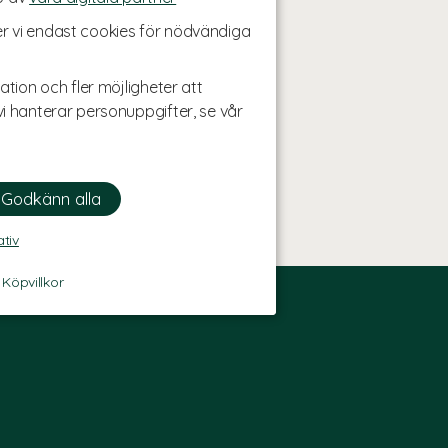
r vi endast cookies för nödvändiga
ation och fler möjligheter att
i hanterar personuppgifter, se vår
ativ
-
Köpvillkor