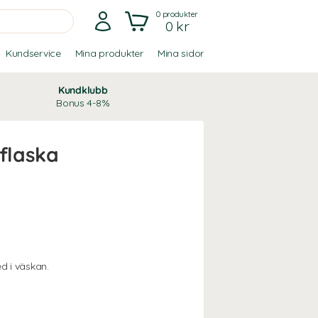
0
produkter
0 kr
Kundservice
Mina produkter
Mina sidor
Kundklubb
Bonus 4-8%
yflaska
d i väskan.