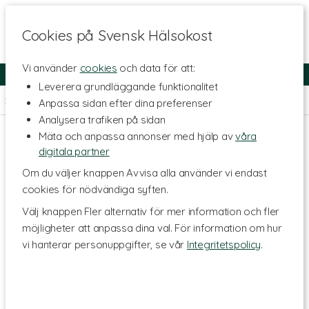
Cookies på Svensk Hälsokost
Vi använder
cookies
och data för att:
Fri frakt
Snabb leverans
Kundklubb
Leverera grundläggande funktionalitet
>
Skönhet
>
SPA & Badtillbehör
>
Borstar, Skrubb, Svampar
Anpassa sidan efter dina preferenser
Analysera trafiken på sidan
Mäta och anpassa annonser med hjälp av
våra
digitala partner
Om du väljer knappen Avvisa alla använder vi endast
cookies för nödvändiga syften.
Välj knappen Fler alternativ för mer information och fler
möjligheter att anpassa dina val. För information om hur
vi hanterar personuppgifter, se vår
Integritetspolicy
.