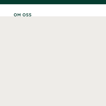
OM OSS
Lär känna oss
Vår historia
Våra varumärken
Hållbarhet
Tillgänglighet
Prenumerera
Våra märkningar och certifieringar
Våra hälsoinspiratörer
Karriär
Samarbeten