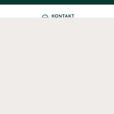
KONTAKT
Kontaktformulär
TELEFON
0220601040
Vardagar: 09:00-12:00
E-POST
info@svenskhalsokost.se
MINA SIDOR
Logga in