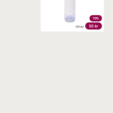
70%
30 kr
99 kr