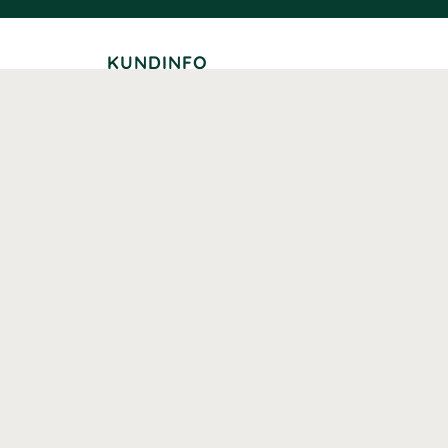
KUNDINFO
Leverans
Betalning
Returer
Köpvillkor
Kundklubb
Studentrabatt
Seniorrabatt
Kontaktuppgifter Läkemedelsverket