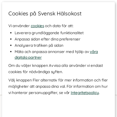
Cookies på Svensk Hälsokost
Vi använder
cookies
och data för att:
Hem
>
Varumärken
Leverera grundläggande funktionalitet
Anpassa sidan efter dina preferenser
Fibr
Analysera trafiken på sidan
Mäta och anpassa annonser med hjälp av
våra
digitala partner
Upptäck det svenska varumärke Fibr från Edsbyn som bakar
goda och fiberrika mellanmål – inspirerade av klassiska
Om du väljer knappen Avvisa alla använder vi endast
fikasmaker. Produkterna innehåller minst 6 g fiber per 100 g och
cookies för nödvändiga syften.
är helt fria från gluten, mjölk, nötter, mandel, ägg, jordnötter och
soja. Tryggt, växtbaserat och tillverkat i egen fabrik – ett enkelt
Välj knappen Fler alternativ för mer information och fler
sätt att njuta mer hälsosamt. Hitta dina nya favoriter här!
möjligheter att anpassa dina val. För information om hur
vi hanterar personuppgifter, se vår
Integritetspolicy
.
Fibr Bars
Fibr Bars
Kanelbulle
Hallongrotta