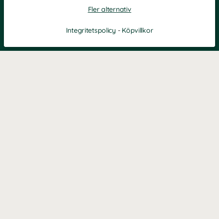
Fler alternativ
Integritetspolicy
-
Köpvillkor
KONTAKT
Kontaktformulär
TELEFON