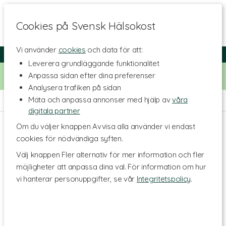
Cookies på Svensk Hälsokost
Vi använder
cookies
och data för att:
Fri frakt
Snabb leverans
Kundklubb
Leverera grundläggande funktionalitet
Bara idag! Handla för 500 kr i butiken och få 20% på alla
Anpassa sidan efter dina preferenser
Healthwell-vitaminer. Kod:
VITAMINER20
Analysera trafiken på sidan
Mäta och anpassa annonser med hjälp av
våra
Hem
>
Hälsa
digitala partner
Om du väljer knappen Avvisa alla använder vi endast
cookies för nödvändiga syften.
Välj knappen Fler alternativ för mer information och fler
möjligheter att anpassa dina val. För information om hur
vi hanterar personuppgifter, se vår
Integritetspolicy
.