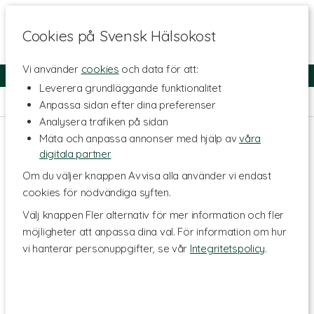
Cookies på Svensk Hälsokost
Vi använder
cookies
och data för att:
Fri frakt
Snabb leverans
Kundklubb
Leverera grundläggande funktionalitet
Hem
>
Hälsa
>
Detox
>
Vätskedrivande detox
Anpassa sidan efter dina preferenser
Analysera trafiken på sidan
Mäta och anpassa annonser med hjälp av
våra
digitala partner
Om du väljer knappen Avvisa alla använder vi endast
cookies för nödvändiga syften.
Välj knappen Fler alternativ för mer information och fler
möjligheter att anpassa dina val. För information om hur
vi hanterar personuppgifter, se vår
Integritetspolicy
.