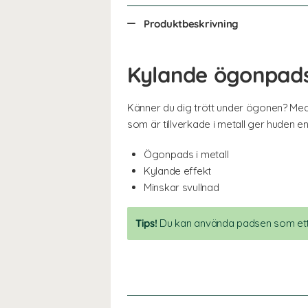
Produktbeskrivning
Kylande ögonpads
Känner du dig trött under ögonen? Me
som är tillverkade i metall ger huden e
Ögonpads i metall
Kylande effekt
Minskar svullnad
Tips!
Du kan använda padsen som et