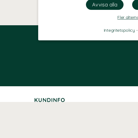
Fler altern
Integritetspolicy
KUNDINFO
Leverans
Betalning
Returer
Köpvillkor