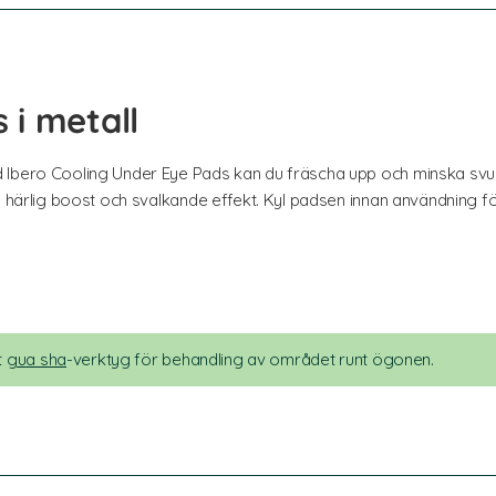
 i metall
d Ibero Cooling Under Eye Pads kan du fräscha upp och minska s
n härlig boost och svalkande effekt. Kyl padsen innan användning f
t
gua sha
-verktyg för behandling av området runt ögonen.