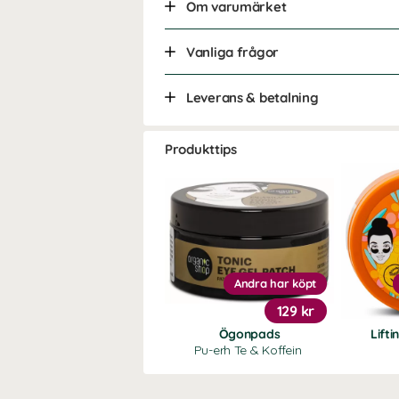
Om varumärket
Vanliga frågor
Leverans & betalning
Produkttips
Andra har köpt
129 kr
Ögonpads
Lifti
Pu-erh Te & Koffein