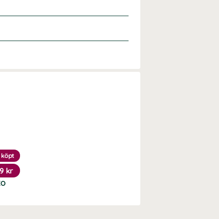
 köpt
9 kr
KO