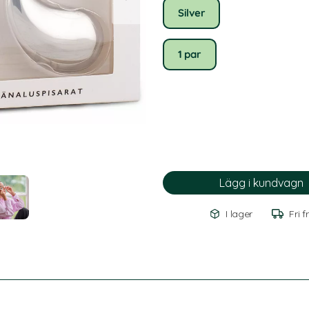
Silver
1 par
I lager
Fri f