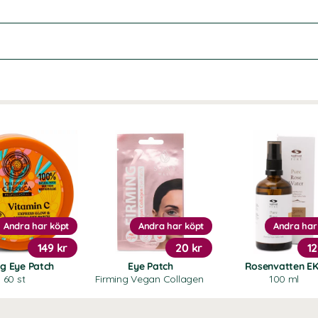
Andra har köpt
Andra har köpt
Andra har
149 kr
20 kr
12
ng Eye Patch
Eye Patch
Rosenvatten E
60 st
Firming Vegan Collagen
100 ml