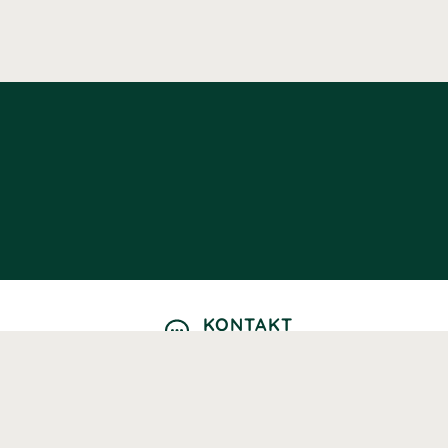
KONTAKT
Kontaktformulär
TELEFON
0220601040
Vardagar: 09:00-12:00