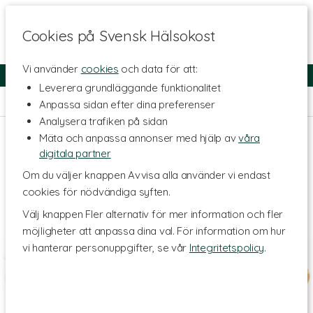
Cookies på Svensk Hälsokost
Vi använder
cookies
och data för att:
Fri frakt
Snabb leverans
Kundklubb
Leverera grundläggande funktionalitet
Hem
>
Skönhet
>
Hårvård
>
Stylingverktyg
Anpassa sidan efter dina preferenser
Analysera trafiken på sidan
Mäta och anpassa annonser med hjälp av
våra
digitala partner
Om du väljer knappen Avvisa alla använder vi endast
cookies för nödvändiga syften.
Välj knappen Fler alternativ för mer information och fler
möjligheter att anpassa dina val. För information om hur
vi hanterar personuppgifter, se vår
Integritetspolicy
.