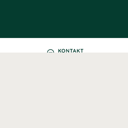
KONTAKT
Kontaktformulär
TELEFON
0220601040
Vardagar: 09:00-12:00
E-POST
info@svenskhalsokost.se
MINA SIDOR
Logga in