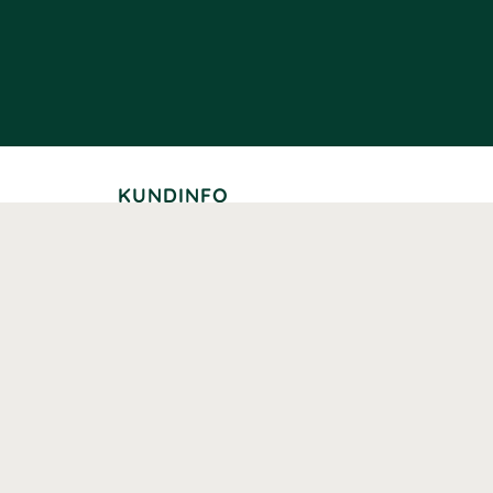
KUNDINFO
Leverans
Betalning
Returer
Köpvillkor
Kundklubb
Studentrabatt
Seniorrabatt
Kontaktuppgifter Läkemedelsverket