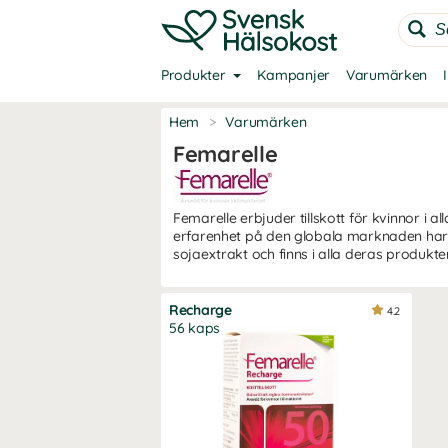
Produkter
Kampanjer
Varumärken
Hem
>
Varumärken
Femarelle
Femarelle erbjuder tillskott för kvinnor i al
erfarenhet på den globala marknaden har F
sojaextrakt och finns i alla deras produkter
Recharge
4.2
56 kaps