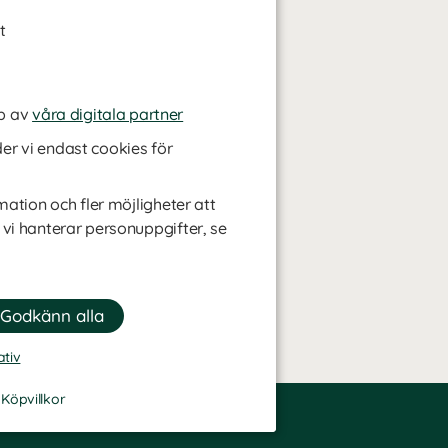
t
p av
våra digitala partner
r vi endast cookies för
mation och fler möjligheter att
 vi hanterar personuppgifter, se
ativ
-
Köpvillkor