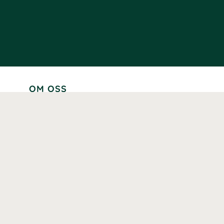
OM OSS
Lär känna oss
Vår historia
Våra varumärken
Hållbarhet
Tillgänglighet
Prenumerera
Våra märkningar och certifieringar
Våra hälsoinspiratörer
Karriär
Samarbeten