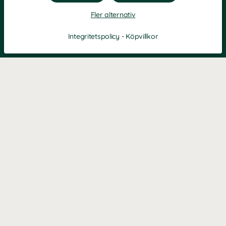
Fler alternativ
Integritetspolicy
-
Köpvillkor
Filtrera
Popularitet
KONTAKT
Kontaktformulär
TELEFON