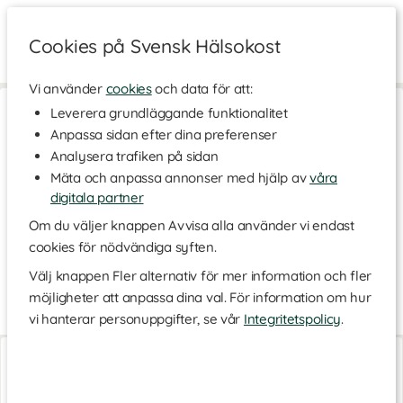
Cookies på Svensk Hälsokost
Vi använder
cookies
och data för att:
Hem
>
Skönhet
>
Hårvård
>
Hårfärg
Leverera grundläggande funktionalitet
Anpassa sidan efter dina preferenser
Hårfärg
Analysera trafiken på sidan
Färga håret hemma snabbt och enkelt med en smidig
Mäta och anpassa annonser med hjälp av
våra
hemmafärg. Vi erbjuder hårfärg i olika nyanser, med ett
skonsammare innehåll utan onödiga kemikalier. Hårfärg,
digitala partner
hårtoning och hårslingor som du gör själv hemma är ett
Om du väljer knappen Avvisa alla använder vi endast
billigare alternativ till att gå till hårfrisören, utan att tumma på
cookies för nödvändiga syften.
kvaliet och resultat. En hårfärg och hennafärg med naturligt
innehåll ger en nyans mörkare eller ljusare från din vanliga
Välj knappen Fler alternativ för mer information och fler
hårfärg.
möjligheter att anpassa dina val. För information om hur
Hårfärg med ett naturligare innehåll
Läs mer
vi hanterar personuppgifter, se vår
Integritetspolicy
.
Piffa upp vardagen och gör en märkbar men enkel förändring
Organic Hair Colors
Organic Hair Colors
för dig själv, med en ny hårfärg. Med hemmafärg färgar du
Black
Henna Neutral
håret hemma i badrummet, till precis den nyansen du önskar.
Hitta din nya hårfärg och den perfekta nyansen för just dig. Här