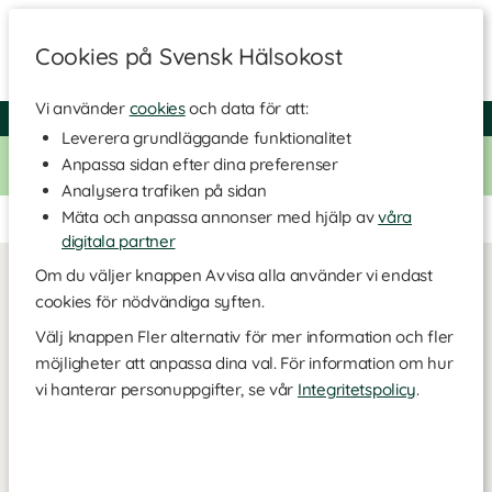
Cookies på Svensk Hälsokost
Vi använder
cookies
och data för att:
Fri frakt
Snabb leverans
Kundklubb
Leverera grundläggande funktionalitet
Bara idag! Handla för 500 kr i butiken och få 20% på alla
Anpassa sidan efter dina preferenser
Healthwell-vitaminer. Kod:
VITAMINER20
Analysera trafiken på sidan
Mäta och anpassa annonser med hjälp av
våra
Ingen kampanjsida är skapad.
digitala partner
Om du väljer knappen Avvisa alla använder vi endast
cookies för nödvändiga syften.
Välj knappen Fler alternativ för mer information och fler
möjligheter att anpassa dina val. För information om hur
vi hanterar personuppgifter, se vår
Integritetspolicy
.