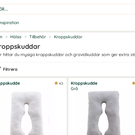
Inspiration
m
>
Hälsa
>
Tillbehör
>
Kroppskuddar
roppskuddar
r hittar du mysiga kroppskuddar och gravidkuddar som ger extra stöd
Filtrera
oppskudde
Kroppskudde
4.3
Grå