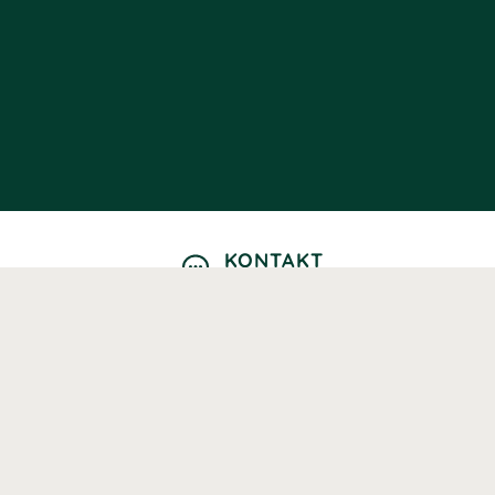
KONTAKT
Kontaktformulär
TELEFON
0220601040
Vardagar: 09:00-12:00
E-POST
info@svenskhalsokost.se