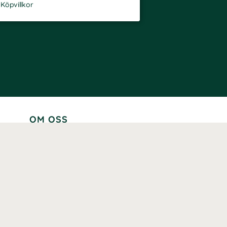
-
Köpvillkor
OM OSS
Lär känna oss
Vår historia
Våra varumärken
Hållbarhet
Tillgänglighet
Prenumerera
Våra märkningar och certifieringar
Våra hälsoinspiratörer
Karriär