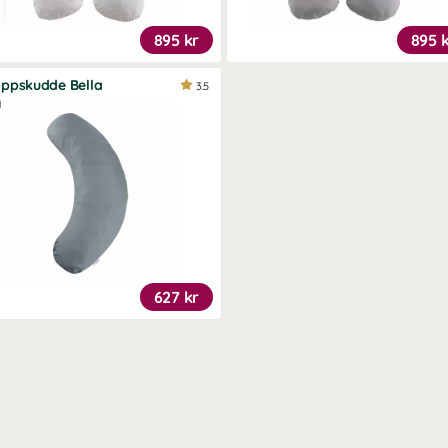
895 kr
895 
ppskudde Bella
3.5
å
627 kr