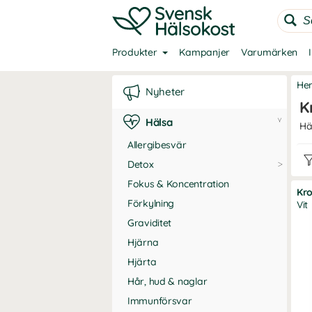
Produkter
Kampanjer
Varumärken
He
Nyheter
K
Hälsa
Hä
Allergibesvär
Detox
Fokus & Koncentration
Kr
Förkylning
Vit
Graviditet
Hjärna
Hjärta
Hår, hud & naglar
Immunförsvar