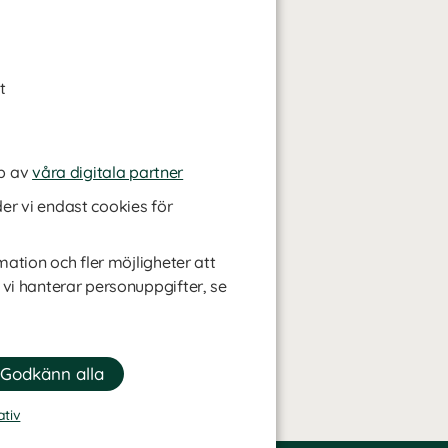
t
p av
våra digitala partner
r vi endast cookies för
mation och fler möjligheter att
 vi hanterar personuppgifter, se
ativ