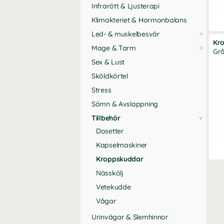
Infrarött & Ljusterapi
Klimakteriet & Hormonbalans
Led- & muskelbesvär
Kro
Mage & Tarm
Gr
Sex & Lust
Sköldkörtel
Stress
Sömn & Avslappning
Tillbehör
Dosetter
Kapselmaskiner
Kroppskuddar
Nässkölj
Vetekudde
Vågar
Urinvägar & Slemhinnor