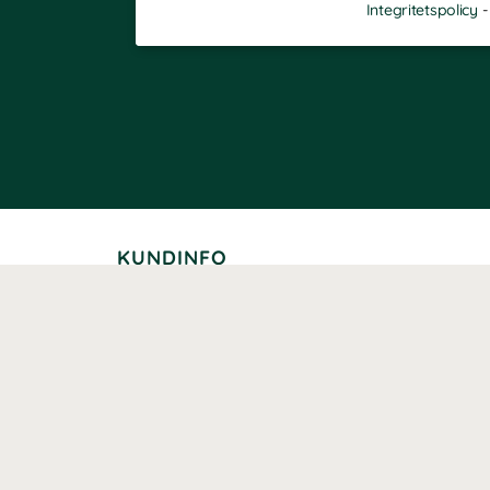
Integritetspolicy
KUNDINFO
Leverans
Betalning
Returer
Köpvillkor
Kundklubb
Studentrabatt
Seniorrabatt
Kontaktuppgifter Läkemedelsverket