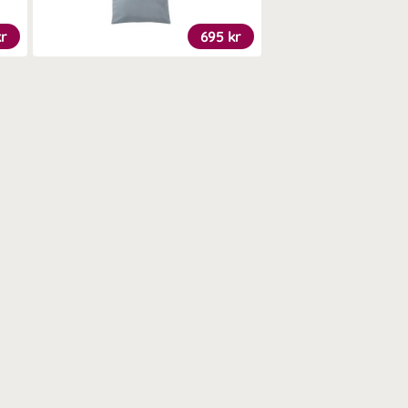
kr
695 kr