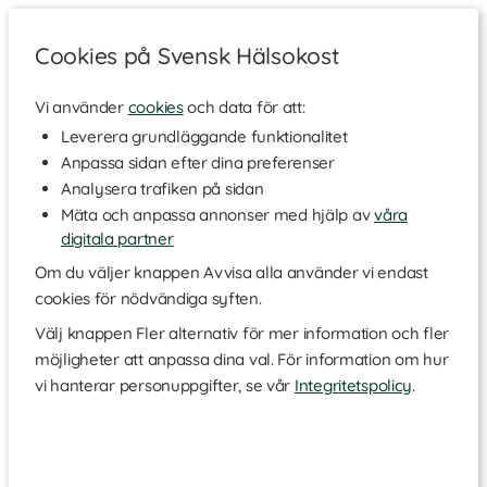
Cookies på Svensk Hälsokost
Vi använder
cookies
och data för att:
Hem
>
Varumärken
>
Svenskt Kosttillskott
Leverera grundläggande funktionalitet
Anpassa sidan efter dina preferenser
Svenskt Kosttillskott - Beauty
Analysera trafiken på sidan
Mäta och anpassa annonser med hjälp av
våra
digitala partner
Om du väljer knappen Avvisa alla använder vi endast
cookies för nödvändiga syften.
Välj knappen Fler alternativ för mer information och fler
möjligheter att anpassa dina val. För information om hur
vi hanterar personuppgifter, se vår
Integritetspolicy
.
Svenskt Kosttillskott Beauty är för dig som vill att din kropp ska
kännas, se och må lika bra på utsidan som insidan. Du hittar allt