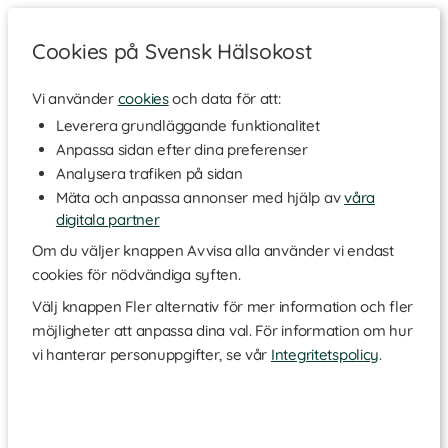
Cookies på Svensk Hälsokost
Vi använder
cookies
och data för att:
Hempaket levereras dagtid på vardagar. Eftersom paketet
Leverera grundläggande funktionalitet
inte kvitteras, kan det lämnas utan att du som konsument är
Anpassa sidan efter dina preferenser
hemma. Paketet ställs då utanför din dörr och anses vara
Analysera trafiken på sidan
kvitterad. Om chauffören inte kommer in i porten, kommer
Mäta och anpassa annonser med hjälp av
våra
försändelsen skickas tillbaka till Svensk Hälsokost, eventuell
digitala partner
portkod måste därför alltid lämnas. Efter att chauffören har
Om du väljer knappen Avvisa alla använder vi endast
lämnat försändelsen utanför din dörr har Posten och Svensk
cookies för nödvändiga syften.
Hälsokost uppfyllt leveransen och det är konsumenten som
Välj knappen Fler alternativ för mer information och fler
ansvarar för paketet. I fråga om leveranser som inte kunnat
möjligheter att anpassa dina val. För information om hur
utföras och går i retur till Svensk Hälsokost, exempelvis p.g.a.
vi hanterar personuppgifter, se vår
Integritetspolicy
.
felaktig portkod, att ditt namn inte finns uppsatt i porten, eller
att leverans begärts till postbox, kan paketet skickas ut igen
för en avgift, f.n. 150 kr.
Genom att välja hempaket och godkänna dessa särskilda